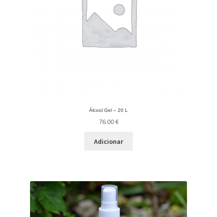
Álcool Gel – 20 L
76.00
€
Adicionar