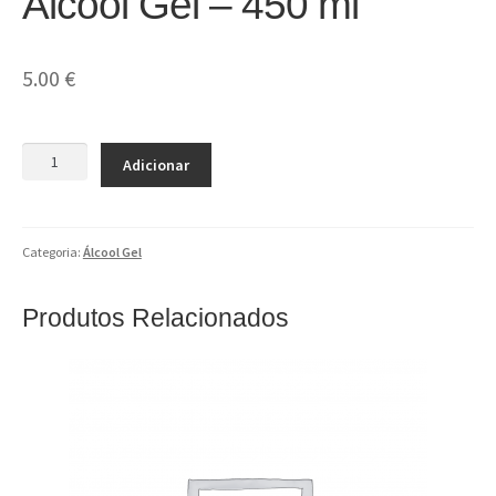
Álcool Gel – 450 ml
5.00
€
Quantidade
Adicionar
de
Álcool
Gel
–
Categoria:
Álcool Gel
450
ml
Produtos Relacionados